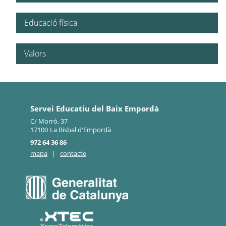
Educació física
Valors
Servei Educatiu del Baix Empordà
C/ Morró, 37
17100
La Bisbal d'Empordà
972 64 36 86
mapa
|
contacte