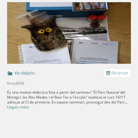
Reservar
Kit didàctic
Kmedi008
És una maleta didàctica feta a partir del seminari "El Parc Natural del
Montgrí, les IIles Medes i el Baix Ter a l'escola" realitzat el curs 16/17
adreçat al CI de primària. En aquest seminari, promogut des del Parc...
Llegeix més»