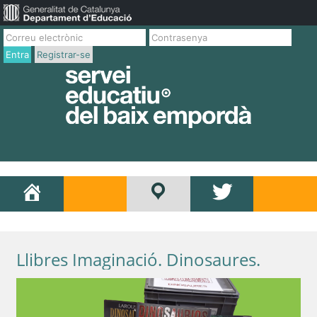
Entra
Registrar-se
Llibres Imaginació. Dinosaures.