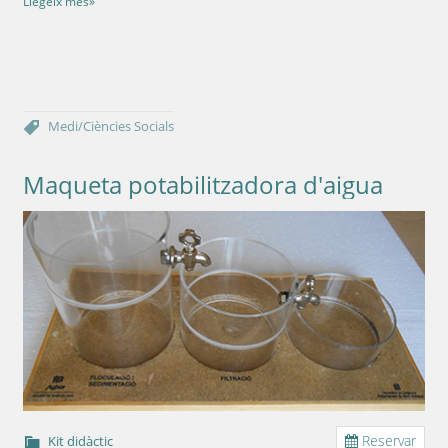
Llegeix més»
Medi/Ciències
Socials
Maqueta potabilitzadora d'aigua
Reservar
Kit didàctic