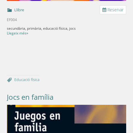
Reservar
Llibre
EF004
secundària, primària, educació física, jocs
Llegeix més»
Educació física
Jocs en família