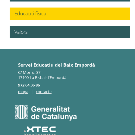
Educació física
Valors
Servei Educatiu del Baix Empordà
C/ Morró, 37
17100
La Bisbal d'Empordà
972 64 36 86
mapa
|
contacte